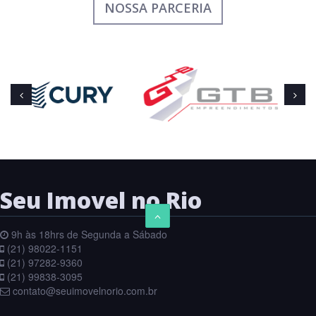
NOSSA PARCERIA
Seu Imovel no Rio
9h às 18hrs de Segunda a Sábado
(21) 98022-1151
(21) 97282-9360
(21) 99838-3095
contato@seuimovelnorio.com.br